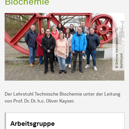
Biochemie
©
S
i
m
o
n
H
e
r
c
h
e
n
r
ö
d
e
r​
/​
T
U
D
o
r
t
m
u
n
e
d
Der Lehrstuhl Technische Biochemie unter der Leitung
von Prof. Dr. Dr. h.c. Oliver Kayser.
Arbeitsgruppe