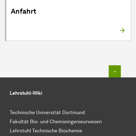
Anfahrt
Zum Seit
Lehrstuhl-Wiki
Technische Universität Dortmund
Fakultät Bio- und Chemieingenieurwesen
Lehrstuhl Technische Biochemie